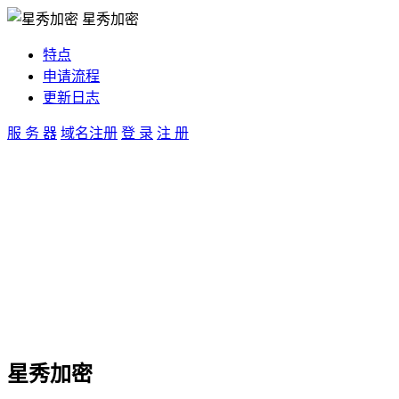
星秀加密
特点
申请流程
更新日志
服 务 器
域名注册
登 录
注 册
星秀加密